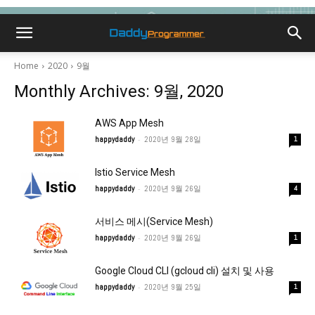
Home
2020
9월
Monthly Archives: 9월, 2020
AWS App Mesh
-
happydaddy
2020년 9월 28일
1
Istio Service Mesh
-
happydaddy
2020년 9월 26일
4
서비스 메시(Service Mesh)
-
happydaddy
2020년 9월 26일
1
Google Cloud CLI (gcloud cli) 설치 및 사용
-
happydaddy
2020년 9월 25일
1