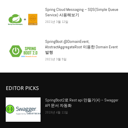
Spring Cloud Messaging – SQS(Simple Queue
Service) 사용해보기
2021년 3월 12일
SpringBoot @DomainEvent,
AbstractAggregateRoot 이용한 Domain Event
발행
2021년 3월 5일
EDITOR PICKS
SpringBoot2로 Rest api 만들기(4) – Swagger
API 문서 자동화
2019년 4월 11일