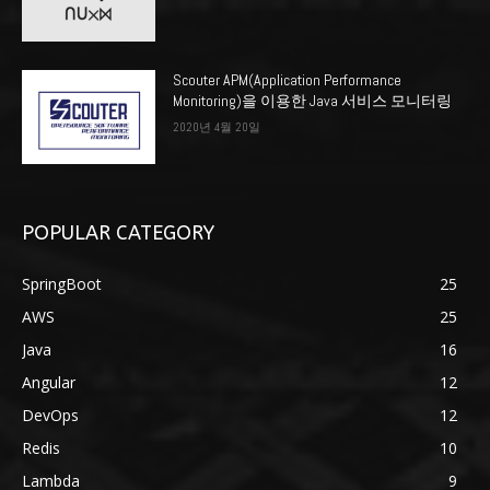
Scouter APM(Application Performance
Monitoring)을 이용한 Java 서비스 모니터링
2020년 4월 20일
POPULAR CATEGORY
SpringBoot
25
AWS
25
Java
16
Angular
12
DevOps
12
Redis
10
Lambda
9