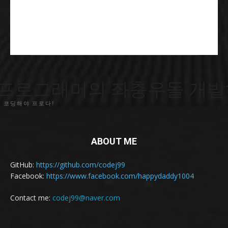
프로그래머의 좌충우돌 개발
 코딩해야 프로다!
ABOUT ME
GitHub:
https://github.com/codej99
Facebook:
https://www.facebook.com/happydaddy1004
Contact me:
codej99@naver.com