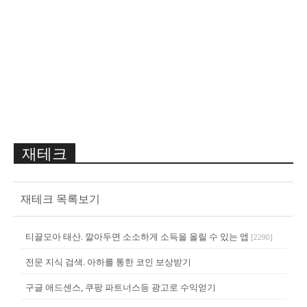
재테크
재테크 목록보기
티끌모아 태산. 깔아두면 소소하게 소득을 올릴 수 있는 앱
[
2290
]
전문 지식 검색. 아하를 통한 코인 보상받기
구글 애드센스, 쿠팡 파트너스등 광고로 수익얻기