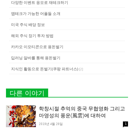
다양한 이벤트 응모로 재테크하기
앱테크가 가능한 어플들 소개
미국 주식 배당 정보
해외 주식 장기 투자 방법
카카오 이모티콘으로 용돈벌기
딥러닝 알바를 통해 용돈벌기
지식인 활동으로 돈벌기(쿠팡 파트너스)
[
2
]
다른 이야기
학창시절 추억의 중국 무협영화 그리고
마영성의 풍운(風雲)에 대하여
2019년 4월 26일
1