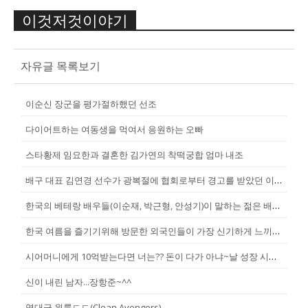
이것저것이야기
자유글 목록보기
이순신 장군을 평가절하했던 선조
다이어트하는 여동생을 먹여서 응원하는 오빠
스타황제 임요한과 결혼한 김가연의 착떡궁합 엄마 내조
배구 대표 김연경 선수가 광복절에 협회로부터 경고를 받았던 이유
한국의 베테랑 배우들(이순재, 박근형, 안성기)이 말하는 젊은 배우들
한국 여름을 즐기기위해 방문한 외국인들이 가장 신기하게 느끼는 것(암내가...
시어머니에게 10억받는다면 너는?? 돈이 다가 아냐~날 성장 시켜줄 남자...
신이 내린 남자...장항준~^^
역대급 원룸ㄷㄷ(Clean Avengers)