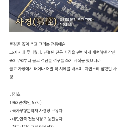
불경을 옮겨 쓰고 그리는 전통예술
고려 시대 꽃피웠다. 단절된 전통 사경을 완벽하게 재현해낸 장인
중3 무렵부터 불교 경전들 경구들 쓰기 시작을 했으니까
불교 가정에서 태어나 어릴 적 서예를 배우며, 자연스레 접했던 사
경
김경호
1963년생(만 57세)
• 국가무형문화재 사경장 보유자
• 대한민국 전통사경 기능전승자
•
한국사경연구회 명예회장