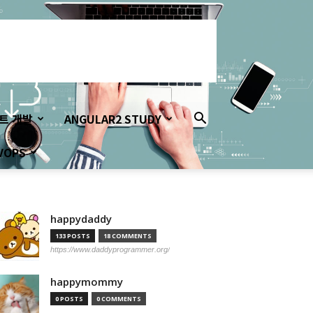
이트 개발
ANGULAR2 STUDY
VOPS
happydaddy
133 POSTS
18 COMMENTS
https://www.daddyprogrammer.org/
happymommy
0 POSTS
0 COMMENTS