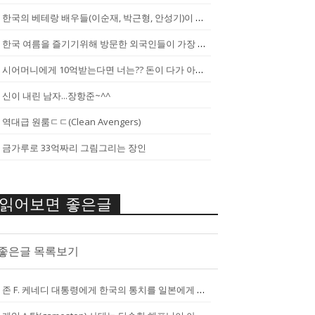
한국의 베테랑 배우들(이순재, 박근형, 안성기)이 말하는 젊은 배우들
한국 여름을 즐기기위해 방문한 외국인들이 가장 신기하게 느끼는 것(암내가...
시어머니에게 10억받는다면 너는?? 돈이 다가 아냐~날 성장 시켜줄 남자...
신이 내린 남자...장항준~^^
역대급 원룸ㄷㄷ(Clean Avengers)
금가루로 33억짜리 그림그리는 장인
읽어보면 좋은글
좋은글 목록보기
존 F. 케네디 대통령에게 한국의 통치를 일본에게 넘기는걸 반대한 펄벅 ...