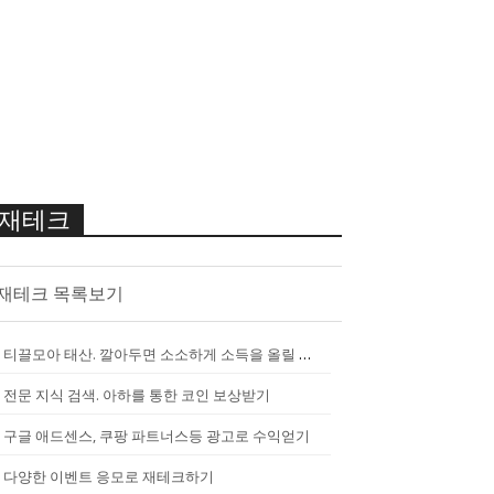
재테크
재테크 목록보기
티끌모아 태산. 깔아두면 소소하게 소득을 올릴 수 있는 앱
[
2290
]
전문 지식 검색. 아하를 통한 코인 보상받기
구글 애드센스, 쿠팡 파트너스등 광고로 수익얻기
다양한 이벤트 응모로 재테크하기