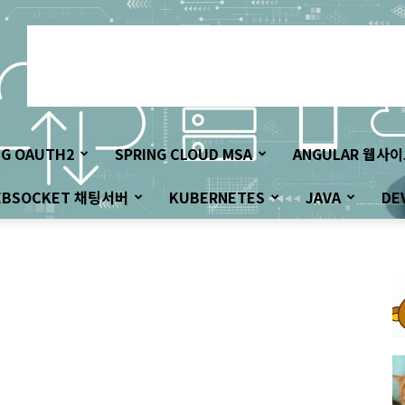
NG OAUTH2
SPRING CLOUD MSA
ANGULAR 웹사
EBSOCKET 채팅서버
KUBERNETES
JAVA
DE