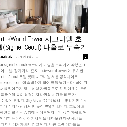
otteWorld Tower 시그니엘 호
(Signiel Seoul) 나홀로 투숙기
-
ppydaddy
2020년 4월 21일
1
isit Signiel Seoul! 코로나가 기승을 부리기 시작했던 초
 어느 날. 갑자기 나 혼자 Lotteworld tower에 위치한
igniel Seoul 호텔(롯데 시그니엘 서울 공식사이트
lottehotel.com)에 숙박하게 되어 글을 남겨본다. 남이 뒤
서 떠밀어주지 않는 이상 자발적으로 갈 일이 없는 곳인
 특급호텔 복이 터졌는지 나만의 시간을 하루 가
 수 있게 되었다. Sky View (79층) 날씨는 좋았지만 미세
지가 수치가 심해서 먼 곳이 뿌옇게 보인다. 호텔에 도
하면 체크인은 79층에서 이루어지는데 79층 자체도 어
어마한 높이여서 여기서 밖을 내다보면 아랫 세상들
 다 미니어처가 돼버리고 만다. 나름 고층 아파트들