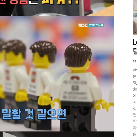
L
텔
ha
V
봄
S
(
에
데
질
먼
착
마
은