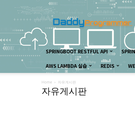
아
빠
프
로
그
래
머
SPRINGBOOT RESTFUL API
SPRI
의
좌
AWS LAMBDA 실습
REDIS
W
충
우
돌
Home
자유게시판
개
자유게시판
발
하
기!