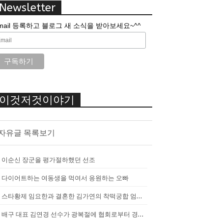
Newsletter
mail 등록하고 블로그 새 소식을 받아보세요~^^
이것저것이야기
자유글 목록보기
이순신 장군을 평가절하했던 선조
다이어트하는 여동생을 먹여서 응원하는 오빠
스타황제 임요한과 결혼한 김가연의 착떡궁합 엄마 내조
배구 대표 김연경 선수가 광복절에 협회로부터 경고를 받았던 이유